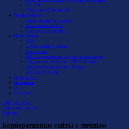
Стартапы
Внедрение Битрикс24
Поддерживаем
Техническая поддержка
Композитный сайт
Исправляем ошибки
Продвигаем
SEO
Контекстная реклама
Аналитика
SEO продвижение интернет-магазинов
Продвижение сайтов в ТОП Яндекса
Продвижение сайтов в Google
SEO аудит сайта
Оцениваем
Общаемся
AI
AI-сейлз
8 800 302 0247
Обратный звонок
Липецк
Корпоративные сайты с личным