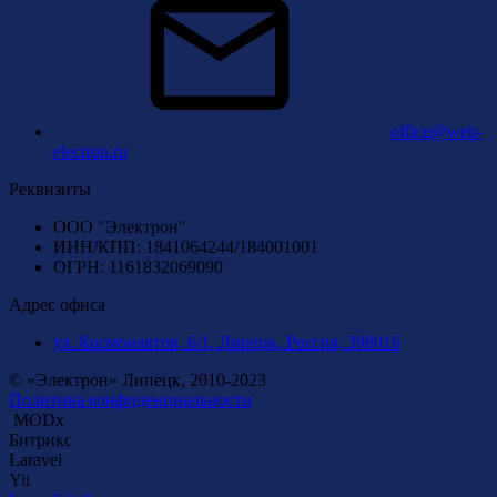
office@web-
electron.ru
Реквизиты
ООО "Электрон"
ИНН/КПП: 1841064244/184001001
ОГРН: 1161832069090
Адрес офиса
ул. Космонавтов, 6/1, Липецк, Россия, 398016
© «Электрон» Липецк, 2010-2023
Политика конфиденциальности
MODx
Битрикс
Laravel
Yii